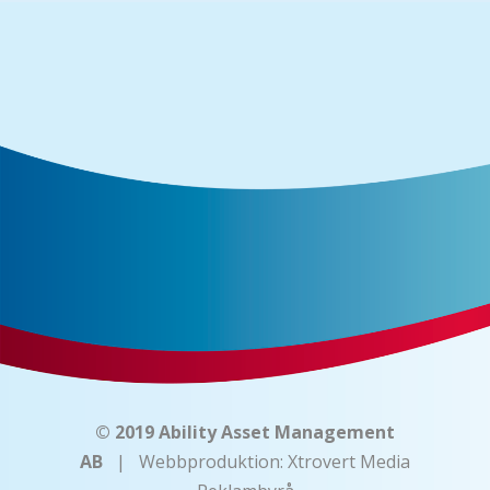
© 2019 Ability Asset Management
AB
| Webbproduktion:
Xtrovert Media