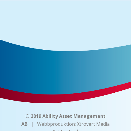
© 2019 Ability Asset Management
AB
| Webbproduktion:
Xtrovert Media